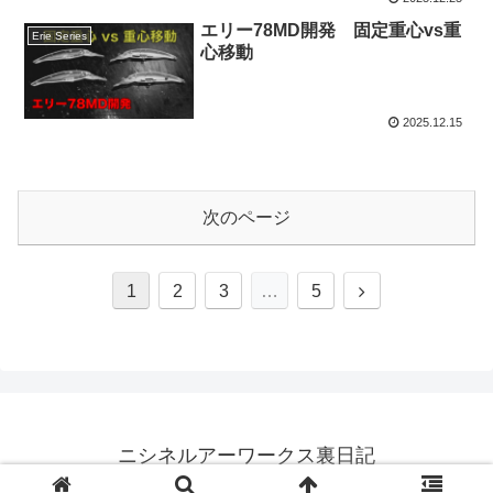
エリー78MD開発 固定重心vs重
Erie Series
心移動
2025.12.15
次のページ
次
1
2
3
…
5
へ
ニシネルアーワークス裏日記
© 2024 ニシネルアーワークス裏日記.