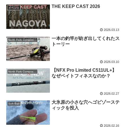
THE KEEP CAST 2026
イベント
2026.03.13
一本の釣竿が紡ぎ出してくれたス
North Fork Composites
トーリー
2026.03.10
【NFX Pro Limited C511UL+】
North Fork Composites
なぜベイトフィネスなのか？
2026.02.27
大氷原の小さな穴へゴビゾーステ
Soft Bait
ィックを投入
2026.02.16